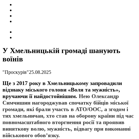
ПОДІЇ
СОЦІАЛЬНІ
FACEBOOK
КОНТАКТИ
Search
for
Switch
skin
У Хмельницькій громаді шанують
воїнів
"Проскурів"
25.08.2025
Ще з 2017 року в Хмельницькому запровадили
відзнаку міського голови «Воля та мужність»,
вручаючи її найдостойнішим.
Нею
Олександр
Симчишин
нагороджува
в
спочатку бійців міської
громади, які брали участь в АТО/ООС, а згодом і
тих хмельничан, хто став на оборону країни під час
повномасштабного вторгнення
р
осії та проявив
виняткову волю, мужність, відвагу при виконанні
військового обов
’
язку.