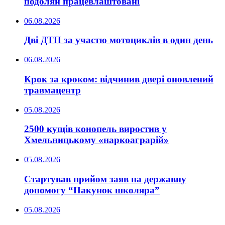
подолян працевлаштовані
06.08.2026
Дві ДТП за участю мотоциклів в один день
06.08.2026
Крок за кроком: відчинив двері оновлений
травмацентр
05.08.2026
2500 кущів конопель виростив у
Хмельницькому «наркоаграрій»
05.08.2026
Стартував прийом заяв на державну
допомогу “Пакунок школяра”
05.08.2026