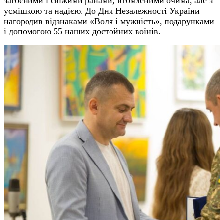
загоєними і свіжими ранами, втомленими очима, але з
усмішкою та надією. До Дня Незалежності України
нагородив відзнаками «Воля і мужність», подарунками
і допомогою 55 наших достойних воїнів.