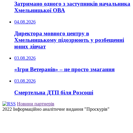
Затримано одного з заступників начальника
Хмельницької ОВА
04.08.2026
Директора мовного центру в
Хмельницькому підозрюють у розбещенні
юних дівчат
03.08.2026
«Ігри Ветеранів» – не просто змагання
03.08.2026
Смертельна ДТП біля Розсоші
Новини партнерів
2022 Інформаційно аналітичне видання "Проскурів"
Back
to
top
button