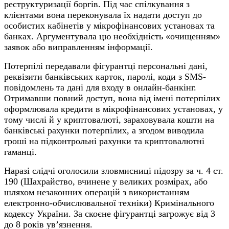
реструктуризації боргів. Під час спілкування з
клієнтами вона переконувала їх надати доступ до
особистих кабінетів у мікрофінансових установах та
банках. Аргументувала цю необхідність «очищенням»
заявок або виправленням інформації.
Потерпілі передавали фігурантці персональні дані,
реквізити банківських карток, паролі, коди з SMS-
повідомлень та дані для входу в онлайн-банкінг.
Отримавши повний доступ, вона від імені потерпілих
оформлювала кредити в мікрофінансових установах, у
тому числі й у криптовалюті, зараховувала кошти на
банківські рахунки потерпілих, а згодом виводила
гроші на підконтрольні рахунки та криптовалютні
гаманці.
Наразі слідчі оголосили зловмисниці підозру за ч. 4 ст.
190 (Шахрайство, вчинене у великих розмірах, або
шляхом незаконних операцій з використанням
електронно-обчислювальної техніки) Кримінального
кодексу України. За скоєне фігурантці загрожує від 3
до 8 років ув’язнення.