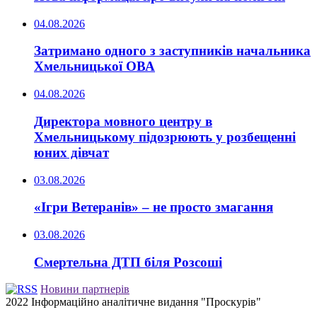
04.08.2026
Затримано одного з заступників начальника
Хмельницької ОВА
04.08.2026
Директора мовного центру в
Хмельницькому підозрюють у розбещенні
юних дівчат
03.08.2026
«Ігри Ветеранів» – не просто змагання
03.08.2026
Смертельна ДТП біля Розсоші
Новини партнерів
2022 Інформаційно аналітичне видання "Проскурів"
Back