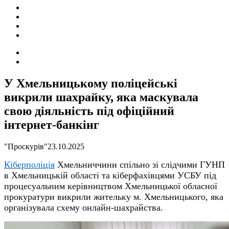
ПОДІЇ
СОЦІАЛЬНІ
FACEBOOK
КОНТАКТИ
Search
for
Switch
skin
У Хмельницькому поліцейські
викрили шахрайку, яка маскувала
свою діяльність під офіційний
інтернет-банкінг
"Проскурів"
23.10.2025
Кіберполіція
Хмельниччини спільно зі слідчими ГУНП
в Хмельницькій області та кіберфахівцями УСБУ під
процесуальним керівництвом Хмельницької обласної
прокуратури викрили жительку м. Хмельницького, яка
організувала схему онлайн-шахрайства.