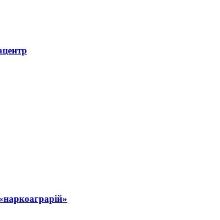
ацентр
 «наркоаграрій»