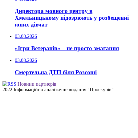
Директора мовного центру в
Хмельницькому підозрюють у розбещенні
юних дівчат
03.08.2026
«Ігри Ветеранів» – не просто змагання
03.08.2026
Смертельна ДТП біля Розсоші
Новини партнерів
2022 Інформаційно аналітичне видання "Проскурів"
Back
to
top
button