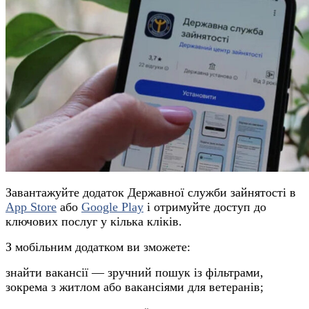
Завантажуйте додаток Державн
ої
служб
и
зайнятості в
App Store
або
Google Play
і отримуйте доступ до
ключових послуг у кілька кліків.
З мобільним додатком ви зможете:
знайти вакансії — зручний пошук із фільтрами,
зокрема з житлом або вакансіями для ветеранів;