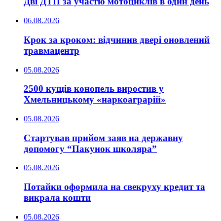
Дві ДТП за участю мотоциклів в один день
06.08.2026
Крок за кроком: відчинив двері оновлений
травмацентр
05.08.2026
2500 кущів конопель виростив у
Хмельницькому «наркоаграрій»
05.08.2026
Стартував прийом заяв на державну
допомогу “Пакунок школяра”
05.08.2026
Потайки оформила на свекруху кредит та
викрала кошти
05.08.2026