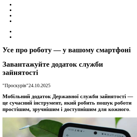
ПОДІЇ
СОЦІАЛЬНІ
FACEBOOK
КОНТАКТИ
Search
for
Switch
skin
Усе про роботу — у вашому смартфоні
Завантажуйте додаток служби
зайнятості
"Проскурів"
24.10.2025
Мобільний додаток Державної служби зайнятості —
це сучасний інструмент, який робить пошук роботи
простішим, зручнішим і доступнішим для кожного
.