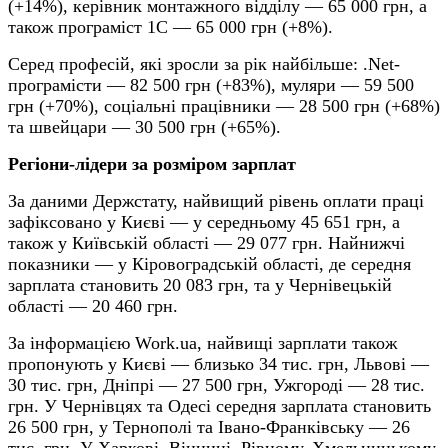
(+14%), керівник монтажного відділу — 65 000 грн, а
також програміст 1C — 65 000 грн (+8%).
Серед професій, які зросли за рік найбільше: .Net-
програмісти — 82 500 грн (+83%), муляри — 59 500
грн (+70%), соціальні працівники — 28 500 грн (+68%)
та швейцари — 30 500 грн (+65%).
Регіони-лідери за розміром зарплат
За даними Держстату, найвищий рівень оплати праці
зафіксовано у Києві — у середньому 45 651 грн, а
також у Київській області — 29 077 грн. Найнижчі
показники — у Кіровоградській області, де середня
зарплата становить 20 083 грн, та у Чернівецькій
області — 20 460 грн.
За інформацією Work.ua, найвищі зарплати також
пропонують у Києві — близько 34 тис. грн, Львові —
30 тис. грн, Дніпрі — 27 500 грн, Ужгороді — 28 тис.
грн. У Чернівцях та Одесі середня зарплата становить
26 500 грн, у Тернополі та Івано-Франківську — 26
тис. грн. У Харкові, Вінниці, Рівному, Хмельницькому