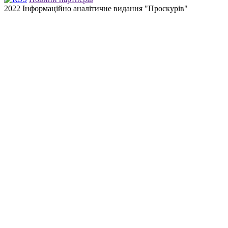
2022 Інформаційно аналітичне видання "Проскурів"
Back
to
top
button