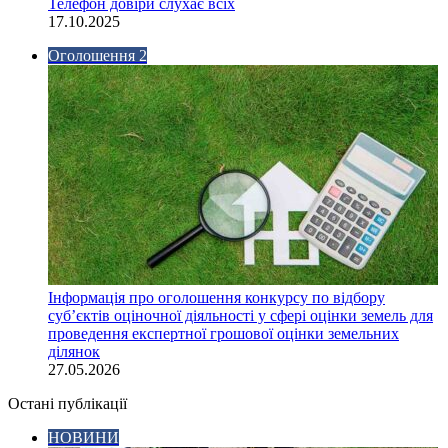
Телефон довіри слухає всіх
17.10.2025
Оголошення 2
Інформація про оголошення конкурсу по відбору
суб’єктів оціночної діяльності у сфері оцінки земель для
проведення експертної грошової оцінки земельних
ділянок
27.05.2026
Остані публікації
НОВИНИ