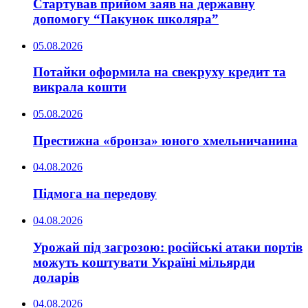
Стартував прийом заяв на державну
допомогу “Пакунок школяра”
05.08.2026
Потайки оформила на свекруху кредит та
викрала кошти
05.08.2026
Престижна «бронза» юного хмельничанина
04.08.2026
Підмога на передову
04.08.2026
Урожай під загрозою: російські атаки портів
можуть коштувати Україні мільярди
доларів
04.08.2026