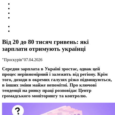
ПОДІЇ
СОЦІАЛЬНІ
FACEBOOK
КОНТАКТИ
Search
for
Switch
skin
Від 20 до 80 тисяч гривень: які
зарплати отримують українці
"Проскурів"
07.04.2026
Середня зарплата в Україні зростає, однак цей
процес нерівномірний і залежить від регіону. Крім
того, доходи в окремих галузях різко підвищуються,
в інших зміни майже непомітні. Про ключові
тенденції на ринку праці
розповідає
Центр
громадського моніторингу та контролю.