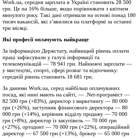
Work.ua, середня зарплата в Україні становить 28 500
грн. Це на 16% більше, якщо порівнювати з квітнем
минулого року. Такі дані отримали на основі понад 180
тисяч вакансій, які з’явилися на платформі за останні
три місяці.
Які професії оплачують найкраще
За інформацією Держстату, найвищий рівень оплати
праці зафіксували у галузі інформації та
телекомунікацій — 78 941 грн. Найнижчі зарплати —
у мистецтві, спорті, сфері розваг та відпочинку:
середній рівень становить 18 681 грн.
За даними Work.ua, серед найбільш оплачуваних
посад, які нині мають на сайті, — .Net-програміст —
82 500 грн (+83%), директор з маркетингу — 80 000
грн (+26%), заступник фінансового директора — 80
000 грн (+14%), керівник відділу продажу — 70 000
грн (+8%), директор із закупівель — 70 000 грн
(+27%), ортодонт — 70 000 грн (+22%), операційний
директор — 67 500 грн (+13%), брокер — 65 000 грн