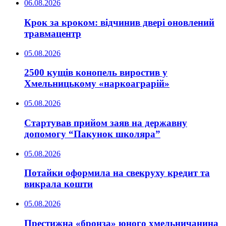
06.08.2026
Крок за кроком: відчинив двері оновлений
травмацентр
05.08.2026
2500 кущів конопель виростив у
Хмельницькому «наркоаграрій»
05.08.2026
Стартував прийом заяв на державну
допомогу “Пакунок школяра”
05.08.2026
Потайки оформила на свекруху кредит та
викрала кошти
05.08.2026
Престижна «бронза» юного хмельничанина