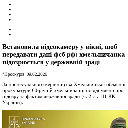
ПОДІЇ
СОЦІАЛЬНІ
FACEBOOK
КОНТАКТИ
Search
for
Switch
skin
Встановила відеокамеру у вікні, щоб
передавати дані фсб рф: хмельничанка
підозрюється у державній зраді
"Проскурів"
09.02.2026
За процесуального керівництва Хмельницької обласної
прокуратури 60-річній хмельничанці повідомлено про
підозру за фактом державної зради (ч. 2 ст. 111 КК
України).