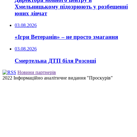
Хмельницькому підозрюють у розбещенні
юних дівчат
03.08.2026
«Ігри Ветеранів» – не просто змагання
03.08.2026
Смертельна ДТП біля Розсоші
Новини партнерів
2022 Інформаційно аналітичне видання "Проскурів"
Back
to
top
button