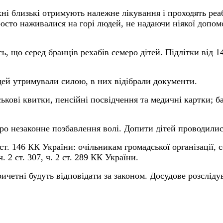
хні близькі отримують належне лікування і проходять реаб
осто наживалися на горі людей, не надаючи ніякої допомо
ь, що серед бранців рехабів семеро дітей. Підлітки від 1
ей утримували силою, в них відібрали документи.
ькові квитки, пенсійні посвідчення та медичні картки; ба
про незаконне позбавлення волі. Допити дітей проводилис
т. 146 КК України: очільникам громадської організації, с
. 2 ст. 307, ч. 2 ст. 289 КК України.
ичетні будуть відповідати за законом. Досудове розсліду