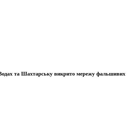
х Водах та Шахтарську викрито мережу фальшивих