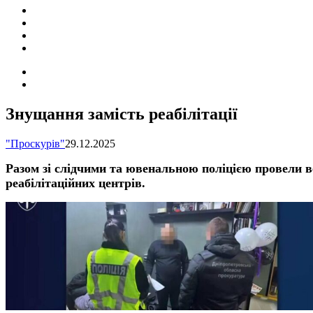
ПОДІЇ
СОЦІАЛЬНІ
FACEBOOK
КОНТАКТИ
Search
for
Switch
skin
Знущання замість реабілітації
"Проскурів"
29.12.2025
Разом зі слідчими та ювенальною поліцією провели
реабілітаційних центрів.