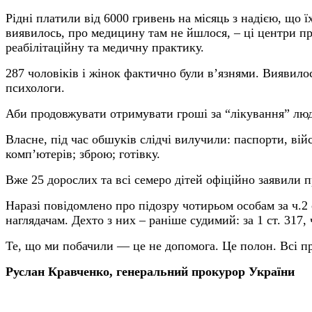
Рідні платили від 6000 гривень на місяць з надією, що ї
виявилось, про медицину там не йшлося, – ці центри пр
реабілітаційну та медичну практику.
287 чоловіків і жінок фактично були в’язнями. Виявилос
психологи.
Аби продовжувати отримувати гроші за “лікування” люд
Власне, під час обшуків слідчі вилучили: паспорти, війс
комп’ютерів; зброю; готівку.
Вже 25 дорослих та всі семеро дітей офіційно заявили 
Наразі повідомлено про підозру чотирьом особам за ч.2 с
наглядачам. Дехто з них – раніше судимий: за 1 ст. 317, ч
Те, що ми побачили — це не допомога. Це полон. Всі пр
Руслан Кравченко, генеральний прокурор України