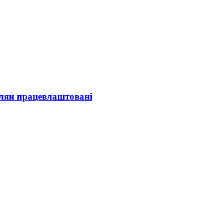
олян працевлаштовані