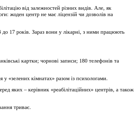
ілітацію від залежностей різних видів. Але, як
ги: жоден центр не має ліцензій чи дозволів на
4 до 17 років. Зараз вони у лікарні, з ними працюють
нківські картки; чорнові записи; 180 телефонів та
я у «зелених кімнатах» разом із психологами.
еред яких – керівник «реабілітаційних» центрів, а також
вання триває.