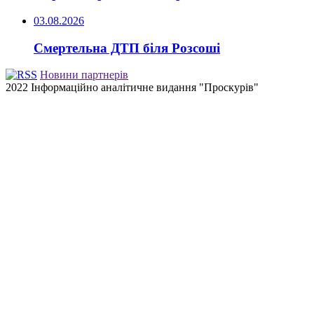
03.08.2026
Смертельна ДТП біля Розсоші
Новини партнерів
2022 Інформаційно аналітичне видання "Проскурів"
Back
to
top
button