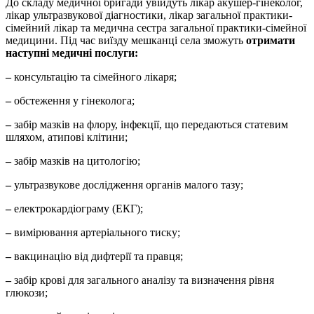
До складу медичної бригади увійдуть лікар акушер-гінеколог,
лікар ультразвукової діагностики, лікар загальної практики-
сімейний лікар та медична сестра загальної практики-сімейної
медицини. Під час виїзду мешканці села зможуть
отримати
наступні медичні послуги:
–
консультацію та сімейного лікаря;
–
обстеження у гінеколога;
–
забір мазків на флору, інфекції, що передаються статевим
шляхом, атипові клітини;
–
забір мазків на цитологію;
–
ультразвукове дослідження органів малого тазу;
–
електрокардіограму (ЕКГ);
–
вимірювання артеріального тиску;
–
вакцинацію від дифтерії та правця;
–
забір крові для загального аналізу та визначення рівня
глюкози;