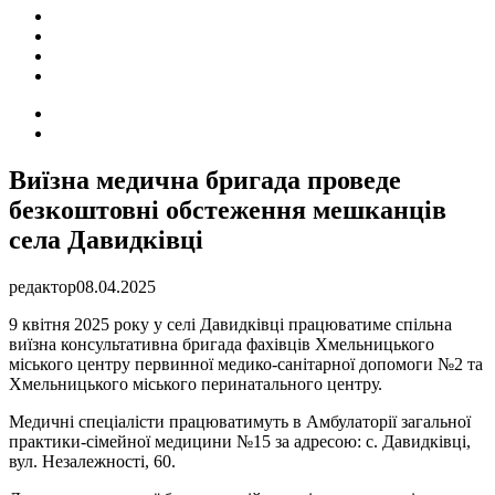
ПОДІЇ
СОЦІАЛЬНІ
FACEBOOK
КОНТАКТИ
Search
for
Switch
skin
Виїзна медична бригада проведе
безкоштовні обстеження мешканців
села Давидківці
редактор
08.04.2025
9 квітня 2025 року у селі Давидківці працюватиме спільна
виїзна консультативна бригада фахівців Хмельницького
міського центру первинної медико-санітарної допомоги №2 та
Хмельницького міського перинатального центру.
Медичні спеціалісти працюватимуть в Амбулаторії загальної
практики-сімейної медицини №15 за адресою: с. Давидківці,
вул. Незалежності, 60.