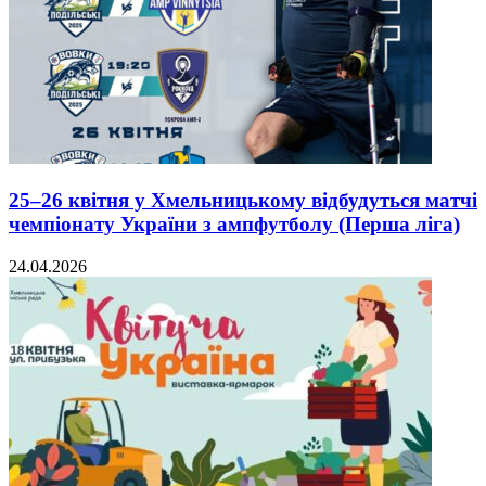
25–26 квітня у Хмельницькому відбудуться матчі
чемпіонату України з ампфутболу (Перша ліга)
24.04.2026