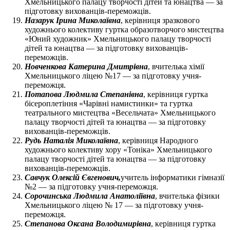
Хмельницького палацу творчості дітей та юнацтва — за
підготовку вихованців-переможців.
Назарук Ірина Миколаївна
, керівниця зразкового
художнього колективу гуртка образотворчого мистецтва
«Юний художник» Хмельницького палацу творчості
дітей та юнацтва — за підготовку вихованців-
переможців.
Новченкова Катерина Дмитрівна
, вчителька хімії
Хмельницького ліцею №17 — за підготовку учня-
переможця.
Потапова Людмила Степанівна
, керівниця гуртка
бісероплетіння «Чарівні намистинки» та гуртка
театрального мистецтва «Весельчата» Хмельницького
палацу творчості дітей та юнацтва — за підготовку
вихованців-переможців.
Рудь Наталія Миколаївна
, керівниця Народного
художнього колективу хору «Тоніка» Хмельницького
палацу творчості дітей та юнацтва — за підготовку
вихованців-переможців.
Савчук Олексій Євгенович,
учитель інформатики гімназії
№2 — за підготовку учня-переможця.
Сорочинська Людмила Анатоліївна
, вчителька фізики
Хмельницького ліцею № 17 — за підготовку учня-
переможця.
Степанова Оксана Володимирівна
, керівниця гуртка