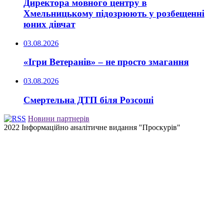
Директора мовного центру в
Хмельницькому підозрюють у розбещенні
юних дівчат
03.08.2026
«Ігри Ветеранів» – не просто змагання
03.08.2026
Смертельна ДТП біля Розсоші
Новини партнерів
2022 Інформаційно аналітичне видання "Проскурів"
Back
to
top
button