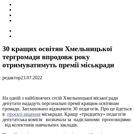
ПОДІЇ
СОЦІАЛЬНІ
FACEBOOK
КОНТАКТИ
Search
for
Switch
skin
30 кращих освітян Хмельницької
тергромади впродовж року
отримуватимуть премії міськради
редактор
23.07.2022
На одній з найближчих сесій Хмельницької міської ради
депутати нададуть персональні премії кращим освітянам
громади. Заплановано відзначити 30 педагогів. Про це йдеться
в
проєкті рішення
міськради. Кращу «тридцятку» педагогів
депутатська комісія визначала за надісланими пропозиціями
від колективів навчальних закладів.