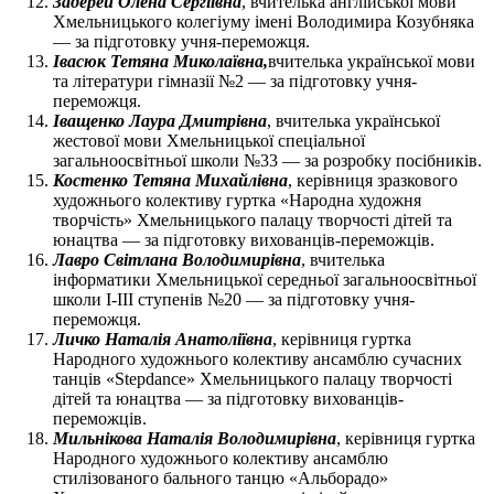
Задерей Олена Сергіївна
, вчителька англійської мови
Хмельницького колегіуму імені Володимира Козубняка
— за підготовку учня-переможця.
Івасюк Тетяна Миколаївна,
вчителька української мови
та літератури гімназії №2 — за підготовку учня-
переможця.
Іващенко Лаура Дмитрівна
, вчителька української
жестової мови Хмельницької спеціальної
загальноосвітньої школи №33 — за розробку посібників.
Костенко Тетяна Михайлівна
, керівниця зразкового
художнього колективу гуртка «Народна художня
творчість» Хмельницького палацу творчості дітей та
юнацтва — за підготовку вихованців-переможців.
Лавро Світлана Володимирівна
, вчителька
інформатики Хмельницької середньої загальноосвітньої
школи І-ІІІ ступенів №20 — за підготовку учня-
переможця.
Личко Наталія Анатоліївна
, керівниця гуртка
Народного художнього колективу ансамблю сучасних
танців «Stepdance» Хмельницького палацу творчості
дітей та юнацтва — за підготовку вихованців-
переможців.
Мильнікова Наталія Володимирівна
, керівниця гуртка
Народного художнього колективу ансамблю
стилізованого бального танцю «Альборадо»