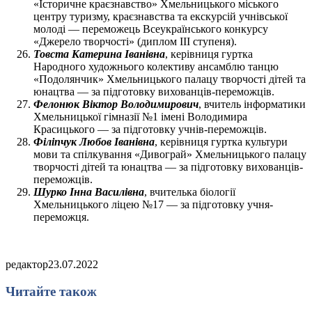
«Історичне краєзнавство» Хмельницького міського
центру туризму, краєзнавства та екскурсій учнівської
молоді — переможець Всеукраїнського конкурсу
«Джерело творчості» (диплом ІІІ ступеня).
Товста Катерина Іванівна
, керівниця гуртка
Народного художнього колективу ансамблю танцю
«Подолянчик» Хмельницького палацу творчості дітей та
юнацтва — за підготовку вихованців-переможців.
Фелонюк Віктор Володимирович
, вчитель інформатики
Хмельницької гімназії №1 імені Володимира
Красицького — за підготовку учнів-переможців.
Філіпчук Любов Іванівна
, керівниця гуртка культури
мови та спілкування «Дивограй» Хмельницького палацу
творчості дітей та юнацтва — за підготовку вихованців-
переможців.
Шурко Інна Василівна
, вчителька біології
Хмельницького ліцею №17 — за підготовку учня-
переможця.
редактор
23.07.2022
Читайте також