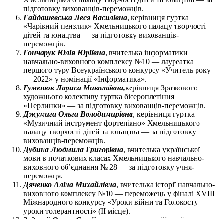
підготовку вихованців-переможців.
Гайдашевська Леся Василівна
, керівниця гуртка
«Чарівний пензлик» Хмельницького палацу творчості
дітей та юнацтва — за підготовку вихованців-
переможців.
Гончарук Юлія Юріївна
, вчителька інформатики
навчально-виховного комплексу №10 — лауреатка
першого туру Всеукраїнського конкурсу «Учитель року
— 2022» у номінації «Інформатика».
Гуменюк Лариса Миколаївна,
керівниця Зразкового
художнього колективу гуртка бісероплетіння
«Перлинки» — за підготовку вихованців-переможців.
Джумига Ольга Володимирівна
, керівниця гуртка
«Музичний інструмент фортепіано» Хмельницького
палацу творчості дітей та юнацтва — за підготовку
вихованців-переможців.
Дубина Людмила Григорівна
, вчителька української
мови в початкових класах Хмельницького навчально-
виховного об’єднання № 28 — за підготовку учня-
переможця.
Дяченко Аліна Михайлівна
, вчителька історії навчально-
виховного комплексу №10 — переможець у фіналі XVIII
Міжнародного конкурсу «Уроки війни та Голокосту —
уроки толерантності» (ІІ місце).