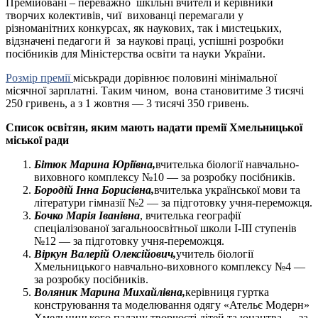
Премійовані – переважно шкільні вчителі й керівники
творчих колективів, чиї вихованці перемагали у
різноманітних конкурсах, як наукових, так і мистецьких,
відзначені педагоги й за наукові праці, успішні розробки
посібників для Міністерства освіти та науки України.
Розмір премії
міськради дорівнює половині мінімальної
місячної зарплатні. Таким чином, вона становитиме 3 тисячі
250 гривень, а з 1 жовтня — 3 тисячі 350 гривень.
Список освітян, яким мають надати премії Хмельницької
міської ради
Бітюк Марина Юріївна,
вчителька біології навчально-
виховного комплексу №10 — за розробку посібників.
Бородій Інна Борисівна,
вчителька української мови та
літератури гімназії №2 — за підготовку учня-переможця.
Бочко Марія Іванівна
, вчителька географії
спеціалізованої загальноосвітньої школи І-ІІІ ступенів
№12 — за підготовку учня-переможця.
Віркун Валерій Олексійович,
учитель біології
Хмельницького навчально-виховного комплексу №4 —
за розробку посібників.
Воляник Марина Михайлівна,
керівниця гуртка
конструювання та моделювання одягу «Ательє Модерн»
Хмельницького палацу творчості дітей та юнацтва — за