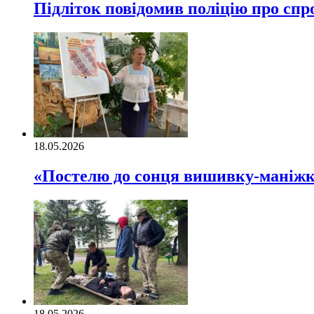
Підліток повідомив поліцію про спр
18.05.2026
«Постелю до сонця вишивку-маніж
18.05.2026