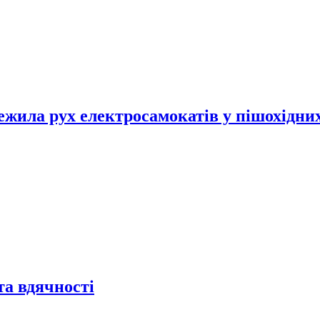
жила рух електросамокатів у пішохідних
та вдячності