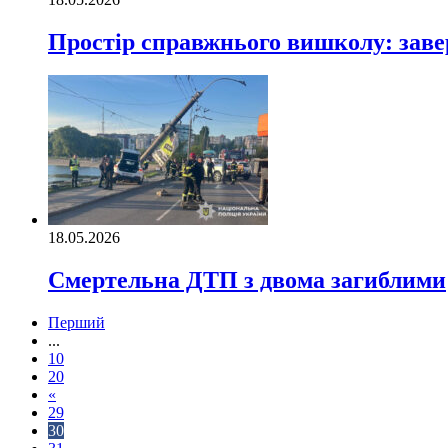
Простір справжнього вишколу: заве
18.05.2026
Смертельна ДТП з двома загиблими
Перший
...
10
20
«
29
30