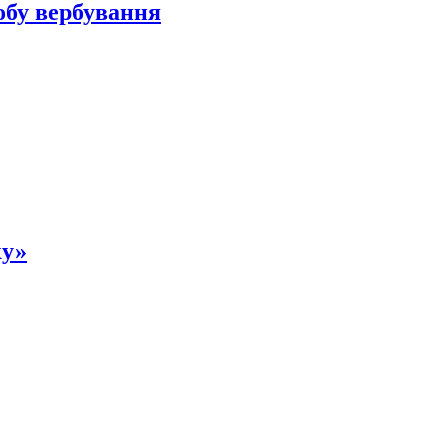
обу вербування
ку»